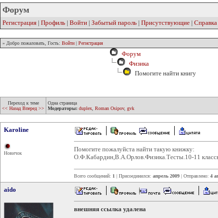
Форум
Регистрация
|
Профиль
|
Войти
|
Забытый пароль
|
Присутствующие
|
Справка
» Добро пожаловать, Гость:
Войти
|
Регистрация
Форум
Физика
Помогите найти книгу
Переход к теме
Одна страница
<< Назад
Вперед >>
Модераторы:
duplex
,
Roman Osipov
,
gvk
Karoline
Помогите пожалуйста найти такую книжку:
Новичок
О.Ф.Кабардин,В.А.Орлов.Физика.Тесты.10-11 класс
Всего сообщений:
1
| Присоединился:
апрель 2009
| Отправлено:
4 а
aido
внешняя ссылка удалена