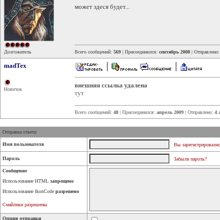
может здеся будет...
Долгожитель
Всего сообщений:
569
| Присоединился:
сентябрь 2008
| Отправлено
madTex
внешняя ссылка удалена
Новичок
тут
Всего сообщений:
48
| Присоединился:
апрель 2009
| Отправлено:
4 
Отправка ответа:
Имя пользователя
Вы зарегистрировалис
Пароль
Забыли пароль?
Сообщение
Использование HTML
запрещено
Использование IkonCode
разрешено
Смайлики разрешены
Опции отправки