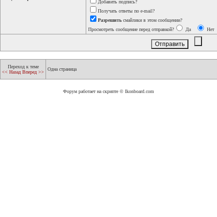
Добавить подпись?
Получать ответы по e-mail?
Разрешить
смайлики в этом сообщении?
Просмотреть сообщение перед отправкой?
Да
Нет
Переход к теме
Одна страница
<< Назад
Вперед >>
Форум работает на скрипте © Ikonboard.com