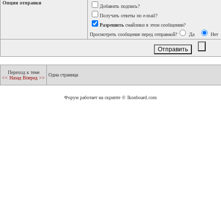
Опции отправки
Добавить подпись?
Получать ответы по e-mail?
Разрешить
смайлики в этом сообщении?
Просмотреть сообщение перед отправкой?
Да
Нет
Переход к теме
Одна страница
<< Назад
Вперед >>
Форум работает на скрипте © Ikonboard.com