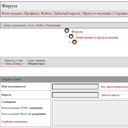
Форум
Регистрация
|
Профиль
|
Войти
|
Забытый пароль
|
Присутствующие
|
Справка
» Добро пожаловать, Гость:
Войти
|
Регистрация
Форум
Замечания и предложения
Переход к теме
Одна страница
<< Назад
Вперед >>
Модераторы:
Отправка ответа:
Имя пользователя
Вы зарегистрировалис
Пароль
Забыли пароль?
Сообщение
Использование HTML
запрещено
Использование IkonCode
разрешено
Смайлики разрешены