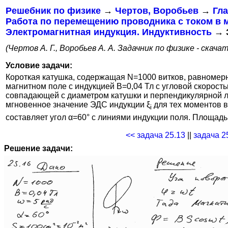
Решебник по физике
→
Чертов, Воробьев
→
Гла
Работа по перемещению проводника с током в 
Электромагнитная индукция. Индуктивность
→ З
(Чертов А. Г., Воробьев А. А. Задачник по физике - скача
Условие задачи:
Короткая катушка, содержащая N=1000 витков, равномер
магнитном поле с индукцией B=0,04 Тл с угловой скорость
совпадающей с диаметром катушки и перпендикулярной л
мгновенное значение ЭДС индукции ξ
для тех моментов в
i
составляет угол α=60° с линиями индукции поля. Площадь
<< задача 25.13
||
задача 2
Решение задачи: