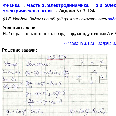
Физика
→
Часть 3. Электродинамика
→
3.3. Эле
электрического поля
→ Задача № 3.124
(И.Е. Иродов. Задачи по общей физике - скачать весь
зада
Условие задачи:
Найти разность потенциалов φ
— φ
между точками А и В
A
B
<< задача 3.123
||
задача 3
Решение задачи: